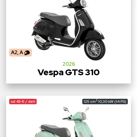
A2, A
2026
Vespa GTS 310
3
od 45 € / deň
125 cm
10,30 kW (14 PS)