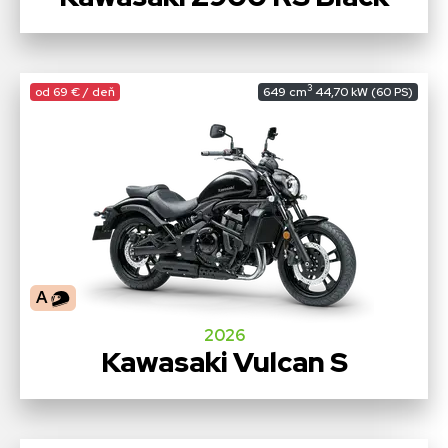
3
od 69 € / deň
649 cm
44,70 kW (60 PS)
A
2026
Kawasaki Vulcan S