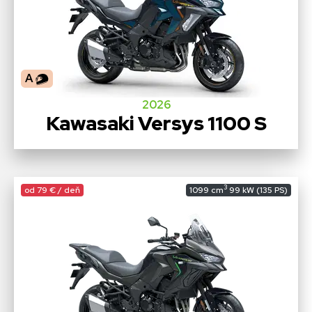
A
2026
Kawasaki Versys 1100 S
3
od 79 € / deň
1099 cm
99 kW (135 PS)