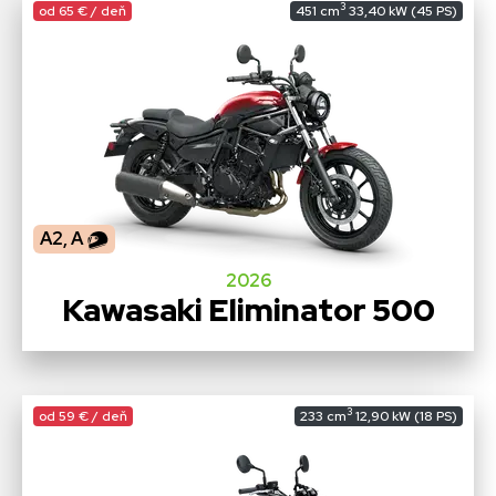
3
od 65 € / deň
451 cm
33,40 kW (45 PS)
A2, A
2026
Kawasaki Eliminator 500
3
od 59 € / deň
233 cm
12,90 kW (18 PS)