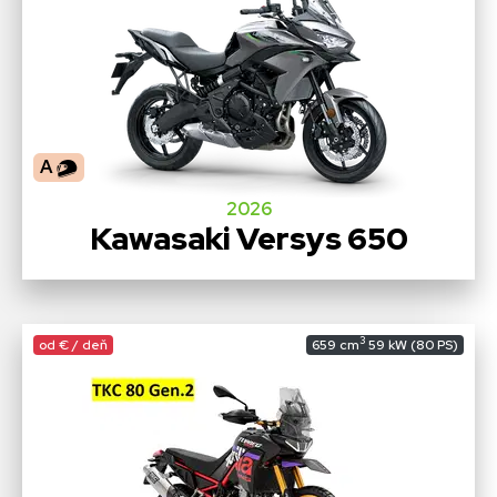
A
2026
Kawasaki Versys 650
3
od € / deň
659 cm
59 kW (80 PS)