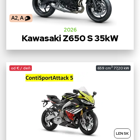
A2, A
2026
Kawasaki Z650 S 35kW
3
od € / deň
659 cm
77,20 kW
LEN SK