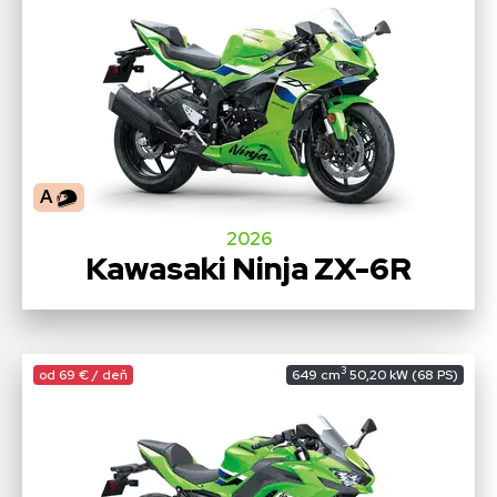
A
2026
Kawasaki Ninja ZX-6R
3
od 69 € / deň
649 cm
50,20 kW (68 PS)