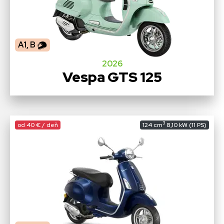
A1, B
2026
Vespa GTS 125
3
od 40 € / deň
124 cm
8,10 kW (11 PS)