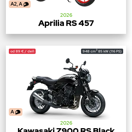
A2, A
2026
Aprilia RS 457
3
od 89 € / deň
948 cm
85 kW (116 PS)
A
2026
Kawasaki Z900 RS Black