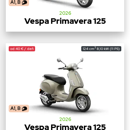
A1, B
2026
Vespa Primavera 125
3
od 40 € / deň
124 cm
8,10 kW (11 PS)
A1, B
2026
Vespa Primavera 125