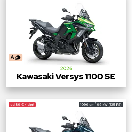
A
2026
Kawasaki Versys 1100 SE
3
od 89 € / deň
1099 cm
99 kW (135 PS)