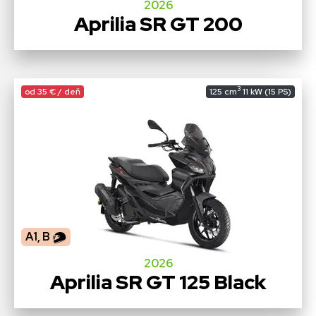
2026
Aprilia SR GT 200
3
od 35 € / deň
125 cm
11 kW (15 PS)
A1, B
2026
Aprilia SR GT 125 Black