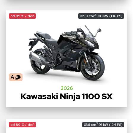
3
od 89 € / deň
1099 cm
100 kW (136 PS)
A
2026
Kawasaki Ninja 1100 SX
3
od 89 € / deň
636 cm
91 kW (124 PS)