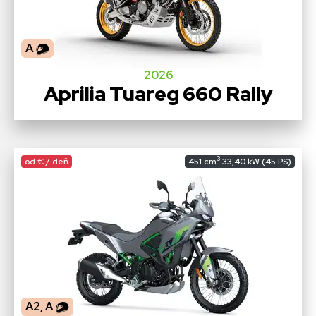
A
2026
Aprilia Tuareg 660 Rally
3
od € / deň
451 cm
33,40 kW (45 PS)
A2, A