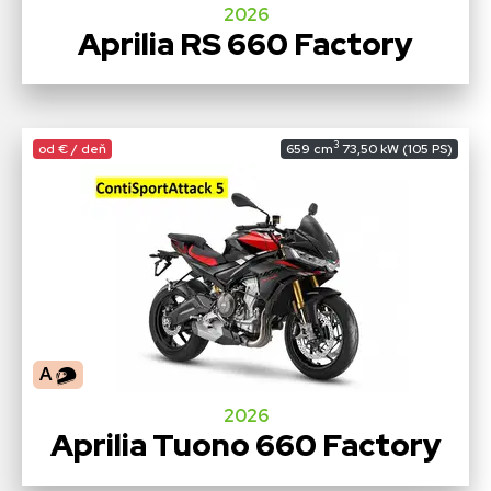
2026
Aprilia RS 660 Factory
3
od € / deň
659 cm
73,50 kW (105 PS)
A
2026
Aprilia Tuono 660 Factory