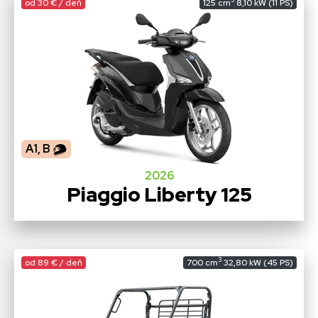
3
od 30 € / deň
125 cm
8,10 kW (11 PS)
A1, B
2026
Piaggio Liberty 125
3
od 89 € / deň
700 cm
32,80 kW (45 PS)