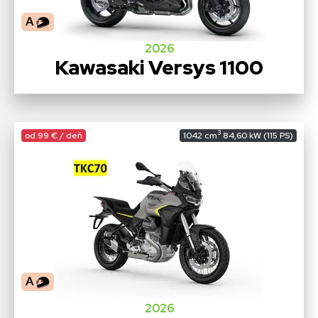
A
2026
Kawasaki Versys 1100
3
od 99 € / deň
1042 cm
84,60 kW (115 PS)
A
2026