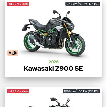
3
od 89 € / deň
948 cm
91 kW (124 PS)
A
2026
Kawasaki Z900 SE
3
od 99 € / deň
1099 cm
100 kW (136 PS)