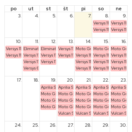
po
ut
st
št
pi
so
ne
3.
4.
5.
6.
7.
8.
9.
Versys 1100
Versys 110
Versys 1100 SE
Versys 110
10.
11.
12.
13.
14.
15.
16.
Versys 1100
Eliminator 500
Eliminator 500
Versys 1100
Moto Guzzi Stelvio ARAS
Moto Guzzi Stelvio
Moto Guzzi
Versys 1100 SE
Versys 1100
Versys 1100
Versys 1100 SE
Versys 1100
Versys 1100
Versys 110
Versys 1100 SE
Versys 1100 SE
Versys 1100 S
Versys 1100 S
Versys 1100
Versys 650
Versys 1100 SE
Versys 1100 SE
Versys 110
17.
18.
19.
20.
21.
22.
23.
Aprilia SR GT 400
Aprilia SR GT 400
Aprilia SR GT 400
Aprilia SR GT 400
Aprilia SR
Moto Guzzi Stelvio ARAS
Moto Guzzi Stelvio ARAS
Moto Guzzi Stelvio ARAS
Moto Guzzi Stelvio
Moto Guzzi
Moto Guzzi V100 Mandello
Moto Guzzi V100 Mandello
Moto Guzzi V100 Mandello
Moto Guzzi V100 Ma
Moto Guzz
Moto Guzzi V85 TT
Moto Guzzi V85 TT
Moto Guzzi V85 TT
Moto Guzzi V85 TT
Moto Guzz
Vulcan S
Vulcan S
Vulcan S
Vulcan S
24.
25.
26.
27.
28.
29.
30.