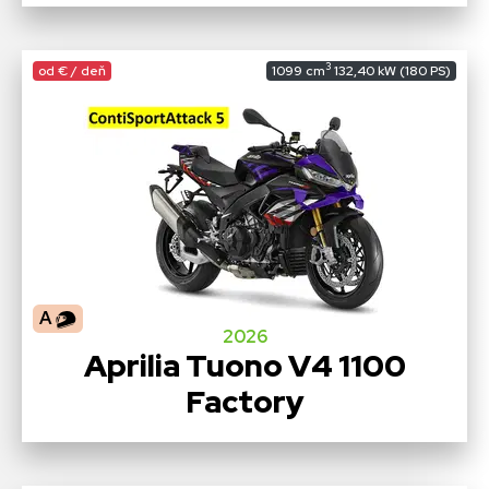
3
od € / deň
1099 cm
132,40 kW (180 PS)
A
2026
Aprilia Tuono V4 1100
Factory