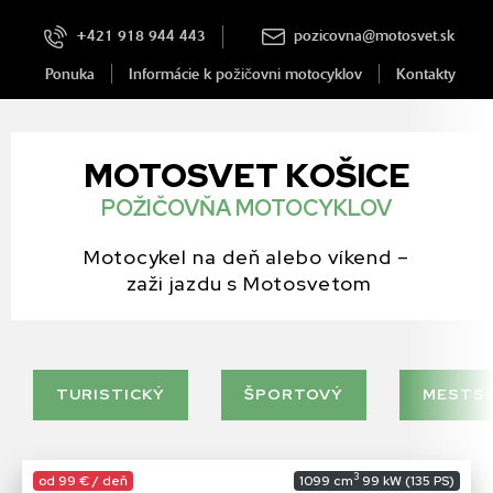
+421 918 944 443
pozicovna@motosvet.sk
Ponuka
Informácie k požičovni motocyklov
Kontakty
MOTOSVET KOŠICE
POŽIČOVŇA MOTOCYKLOV
Motocykel na deň alebo víkend –
zaži jazdu s Motosvetom
TURISTICKÝ
ŠPORTOVÝ
MESTS
3
od 99 € / deň
1099 cm
99 kW (135 PS)