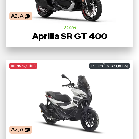
A2, A
2026
Aprilia SR GT 400
3
od 45 € / deň
174 cm
13 kW (18 PS)
A2, A