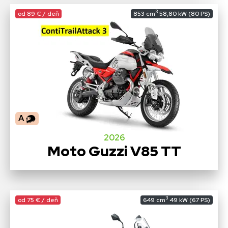
3
od 89 € / deň
853 cm
58,80 kW (80 PS)
A
2026
Moto Guzzi V85 TT
3
od 75 € / deň
649 cm
49 kW (67 PS)