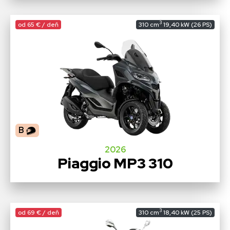
3
od 65 € / deň
310 cm
19,40 kW (26 PS)
B
2026
Piaggio MP3 310
3
od 69 € / deň
310 cm
18,40 kW (25 PS)