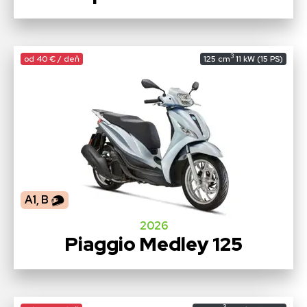
3
od 40 € / deň
125 cm
11 kW (15 PS)
A1, B
2026
Piaggio Medley 125